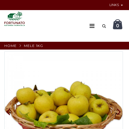
LINKS
0
HOME
MELE 1KG