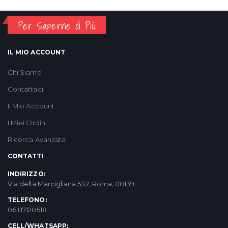
Per Saperne di Più
IL MIO ACCOUNT
Chi Siamo
Contattaci
Il Mio Account
I Miei Ordini
Ricerca Avanzata
CONTATTI
INDIRIZZO:
Via della Marcigliana 532, Roma, 00139
TELEFONO:
06 87120518
CELL/WHATSAPP: