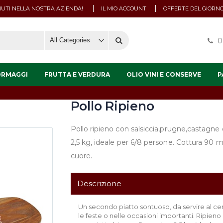
UTI NELLA NOSTRA AZIENDA!
IL MIO ACCOUNT
OFFERTE DEL GIORN
0
ORMAGGI
FRUTTA E VERDURA
OLIO VINI E CONSERVE
P
O
Pollo Ripieno
Pollo ripieno con salsiccia,prugne,castagne 
2,5 kg, ideale per 6/8 persone. Cottura 90 m
cuore.
Descrizione
Un secondo piatto sontuoso, da servire al cent
le feste o nelle occasioni importanti. Ripien