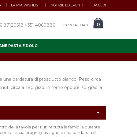
O
LA MIA WISHLIST
NOTIZIE ED EVENTI
ACCEDI
0
6 87120518 / 351 4060886
CONTATTACI
ANE PASTA E DOLCI
e una bardatura di prosciutto bianco. Peso circa
inuti circa a 180 gradi in forno oppure 70 gradi a
ro della tavola per riunire tutta la famiglia durante
o con salsiccia,prugne,castagne e una bardatura di