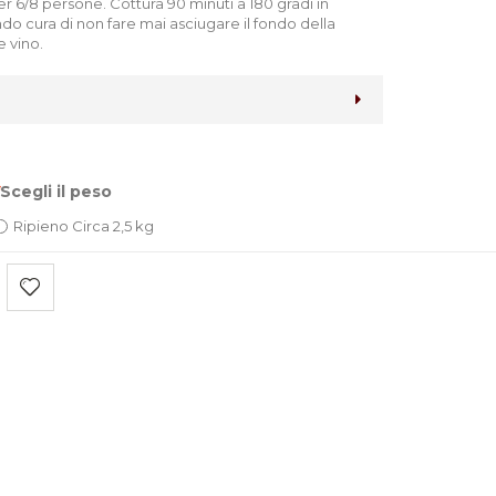
er 6/8 persone. Cottura 90 minuti a 180 gradi in
ndo cura di non fare mai asciugare il fondo della
 vino.
Scegli il peso
Ripieno Circa 2,5 kg