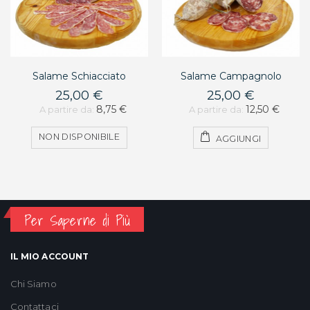
Salame Schiacciato
Salame Campagnolo
25,00 €
25,00 €
8,75 €
12,50 €
A partire da:
A partire da:
NON DISPONIBILE
AGGIUNGI
Per Saperne di Più
IL MIO ACCOUNT
Chi Siamo
Contattaci