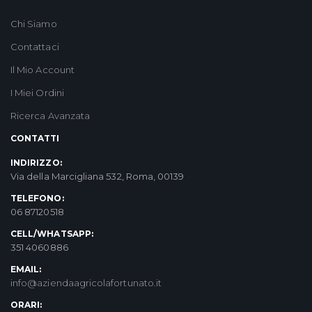
Chi Siamo
Contattaci
Il Mio Account
I Miei Ordini
Ricerca Avanzata
CONTATTI
INDIRIZZO:
Via della Marcigliana 532, Roma, 00139
TELEFONO:
06 87120518
CELL/WHATSAPP:
351 4060886
EMAIL:
info@aziendaagricolafortunato.it
ORARI: