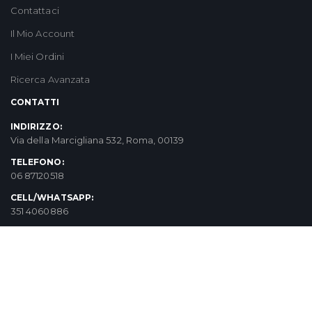
Contattaci
Il Mio Account
I Miei Ordini
Ricerca Avanzata
CONTATTI
INDIRIZZO:
Via della Marcigliana 532, Roma, 00139
TELEFONO:
06 87120518
CELL/WHATSAPP:
351 4060886
EMAIL:
info@aziendaagricolafortunato.it
ORARI:
Dal Giovedì al Sabato 08.00-14.00