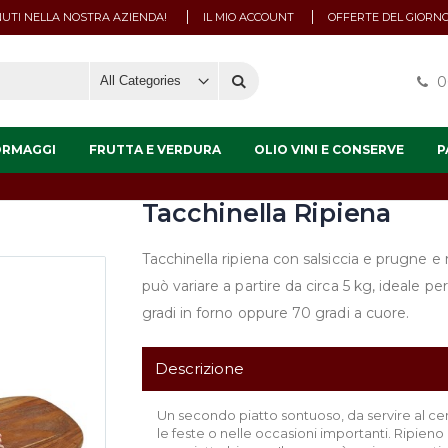
UTI NELLA NOSTRA AZIENDA!
IL MIO ACCOUNT
OFFERTE DEL GIORN
0
ORMAGGI
FRUTTA E VERDURA
OLIO VINI E CONSERVE
P
Tacchinella Ripiena
Tacchinella ripiena con salsiccia e prugne e 
può variare a partire da circa 5 kg, ideale p
gradi in forno oppure 70 gradi a cuore.
Descrizione
Un secondo piatto sontuoso, da servire al cent
le feste o nelle occasioni importanti. Ripien