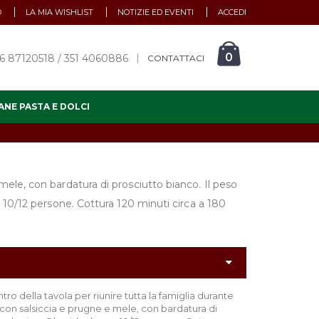
O
LA MIA WISHLIST
NOTIZIE ED EVENTI
ACCEDI
0
6 87120518 / 351 4060886
CONTATTACI
ANE PASTA E DOLCI
mele, con bardatura di prosciutto bianco. Il peso
er 10/12 persone. Cottura 120 minuti circa a 180
ro della tavola per riunire tutta la famiglia durante
o con salsiccia e prugne e mele, con bardatura di