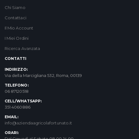
Chi Siamo
Contattaci
Il Mio Account
I Miei Ordini
Ricerca Avanzata
CONTATTI
INDIRIZZO:
Via della Marcigliana 532, Roma, 00139
TELEFONO:
06 87120518
CELL/WHATSAPP:
351 4060886
EMAIL:
info@aziendaagricolafortunato.it
ORARI:
Dal Giovedì al Sabato 08.00-14.00