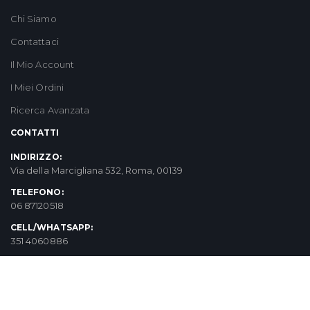
Chi Siamo
Contattaci
Il Mio Account
I Miei Ordini
Ricerca Avanzata
CONTATTI
INDIRIZZO:
Via della Marcigliana 532, Roma, 00139
TELEFONO:
06 87120518
CELL/WHATSAPP:
351 4060886
EMAIL:
info@aziendaagricolafortunato.it
ORARI: