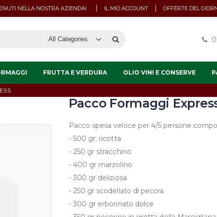
NUTI NELLA NOSTRA AZIENDA!
IL MIO ACCOUNT
OFFERTE DEL GIOR
0
ORMAGGI
FRUTTA E VERDURA
OLIO VINI E CONSERVE
P
ESS
Pacco Formaggi Expres
Pacco spesa veloce per 4/5 persone compo
- 500 gr. ricotta
- 250 gr stracchino
- 400 gr marzolino
- 300 gr deliziosa
- 250 gr scodellato di pecora
- 300 gr erborinato dolce
- 350 gr pecorino in grotta della Marcigliana