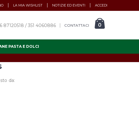
NO
LA MIA WISHLIST
NOTIZIE ED EVENTI
ACCEDI
0
6 87120518 / 351 4060886
CONTATTACI
ANE PASTA E DOLCI
s
sto da: