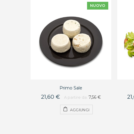
NUOVO
Primo Sale
21,60 €
21
7,56 €
A partire da:
AGGIUNGI