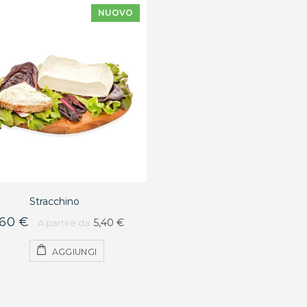
NUOVO
Stracchino
,60 €
5,40 €
A partire da:
AGGIUNGI