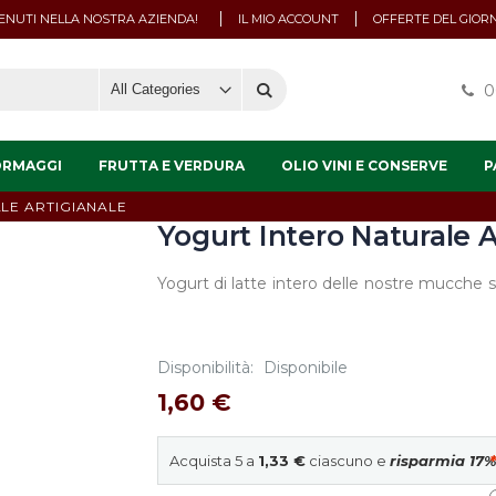
NUTI NELLA NOSTRA AZIENDA!
IL MIO ACCOUNT
OFFERTE DEL GIOR
0
ORMAGGI
FRUTTA E VERDURA
OLIO VINI E CONSERVE
P
LE ARTIGIANALE
Yogurt Intero Naturale A
Yogurt di latte intero delle nostre mucche 
Disponibilità:
Disponibile
1,60 €
Acquista 5 a
1,33 €
ciascuno e
risparmia
17
%
*