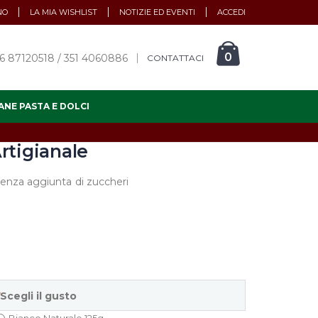
NO
LA MIA WISHLIST
NOTIZIE ED EVENTI
ACCEDI
0
6 87120518 / 351 4060886
CONTATTACI
ANE PASTA E DOLCI
rtigianale
senza aggiunta di zuccheri
Scegli il gusto