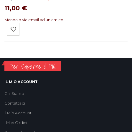
11,00 €
Mandalo via email ad un amico
Per Saperne di Più
IL MIO ACCOUNT
Chi Siamo
Contattaci
Il Mio Account
I Miei Ordini