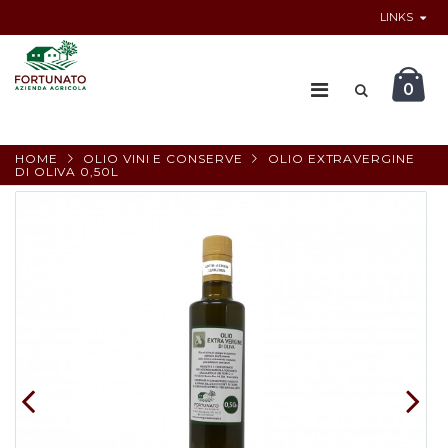
LINKS
0
HOME
OLIO VINI E CONSERVE
OLIO EXTRAVERGINE
DI OLIVA 0,50L