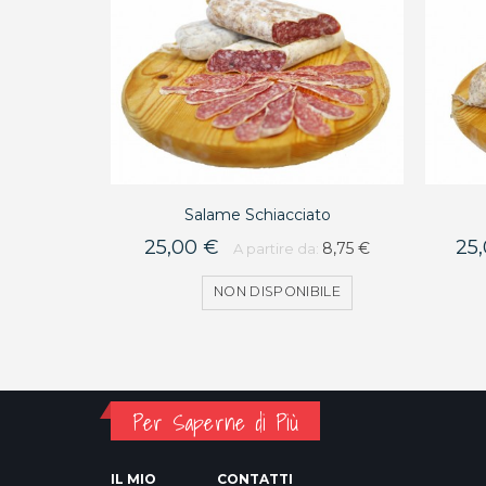
Salame Schiacciato
25,00 €
25
8,75 €
A partire da:
NON DISPONIBILE
Per Saperne di Più
IL MIO
CONTATTI