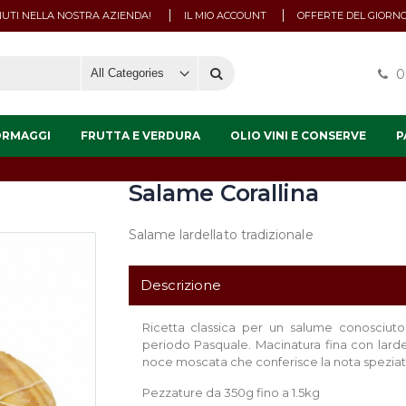
UTI NELLA NOSTRA AZIENDA!
IL MIO ACCOUNT
OFFERTE DEL GIORN
0
ORMAGGI
FRUTTA E VERDURA
OLIO VINI E CONSERVE
P
Salame Corallina
Salame lardellato tradizionale
Descrizione
Ricetta classica per un salume conosciuto 
periodo Pasquale. Macinatura fina con lardel
noce moscata che conferisce la nota speziat
Pezzature da 350g fino a 1.5kg