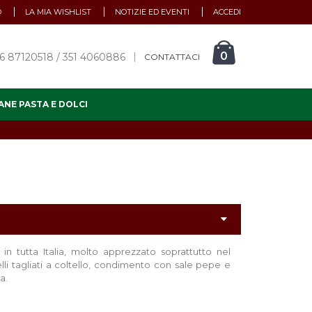
O
LA MIA WISHLIST
NOTIZIE ED EVENTI
ACCEDI
0
6 87120518 / 351 4060886
CONTATTACI
ANE PASTA E DOLCI
in tutta Italia, molto apprezzato soprattutto nel
li tagliati a coltello, condimento con sale pepe e
a.