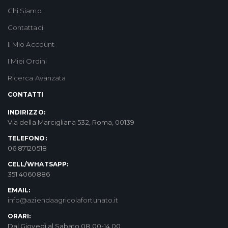
Chi Siamo
Contattaci
Il Mio Account
I Miei Ordini
Ricerca Avanzata
CONTATTI
INDIRIZZO:
Via della Marcigliana 532, Roma, 00139
TELEFONO:
06 87120518
CELL/WHATSAPP:
351 4060886
EMAIL:
info@aziendaagricolafortunato.it
ORARI:
Dal Giovedì al Sabato 08.00-14.00