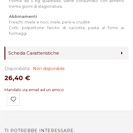
Forma da 3 kg quadrada, viene consumato con almeno
trenta giorni di stagionatura.
Abbinamenti
Freschi: miele e noci, mele, pere e cruditè
Cotti: polpettone farcito di caciotta, pasta al forno ai
formaggi
Scheda Caratteristiche
Disponibilità:
Non disponibile
26,40 €
Mandalo via email ad un amico
TI POTREBBE INTERESSARE: