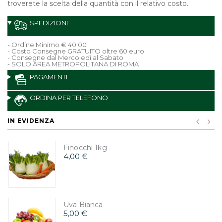
troverete la scelta della quantità con il relativo costo.
SPEDIZIONE
- Ordine Minimo € 40.00
- Costo Consegne GRATUITO oltre 60 euro
- Consegne dal Mercoledì al Sabato
- SOLO AREA METROPOLITANA DI ROMA
PAGAMENTI
ORDINA PER TELEFONO
IN EVIDENZA
Finocchi 1kg
4,00 €
Uva Bianca
5,00 €