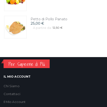
Petto di Pollo Panato
25,00 €
A partire da:
12,50 €
Per Saperne di Più
IL MIO ACCOUNT
Chi Siamo
Contattaci
Il Mio Account