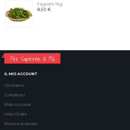
Fagiolini 1kg
8,50 €
Per Saperne di Più
IL MIO ACCOUNT
Chi Siamo
Contattaci
Il Mio Account
I Miei Ordini
Ricerca Avanzata