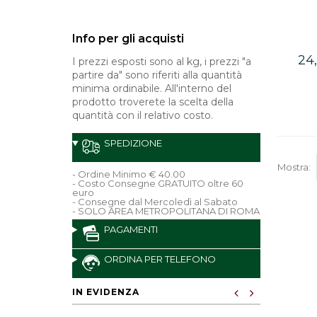
Info per gli acquisti
24
I prezzi esposti sono al kg, i prezzi "a
partire da" sono riferiti alla quantità
minima ordinabile. All'interno del
prodotto troverete la scelta della
quantità con il relativo costo.
SPEDIZIONE
Mostra:
- Ordine Minimo € 40.00
- Costo Consegne GRATUITO oltre 60
euro
- Consegne dal Mercoledì al Sabato
- SOLO AREA METROPOLITANA DI ROMA
PAGAMENTI
ORDINA PER TELEFONO
IN EVIDENZA