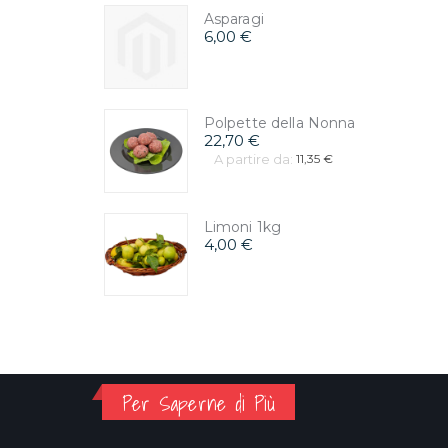
Asparagi
6,00 €
Polpette della Nonna
22,70 €
A partire da:
11,35 €
Limoni 1kg
4,00 €
Per Saperne di Più