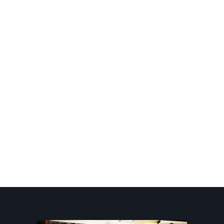
Tacchinella Ripiena
30,00 €
Fettuccine della
Nonna
12,00 €
A partire da:
3,00 €
Fagioli all'Uccelletto in
Vaso 500gr
6,00 €