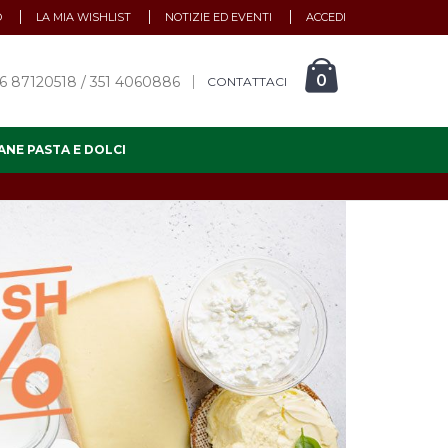
O
LA MIA WISHLIST
NOTIZIE ED EVENTI
ACCEDI
0
6 87120518 / 351 4060886
CONTATTACI
ANE PASTA E DOLCI