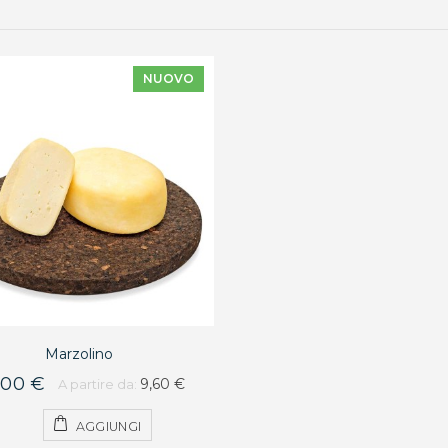
NUOVO
Marzolino
,00 €
9,60 €
A partire da:
AGGIUNGI