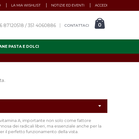
O
LA MIA WISHLIST
NOTIZIE ED EVENTI
ACCEDI
0
6 87120518 / 351 4060886
CONTATTACI
ANE PASTA E DOLCI
ta.
 vitamina A, importante non solo come fattore
nosa dei radicali liberi, ma essenziale anche per la
er il perfetto funzionamento della vista.