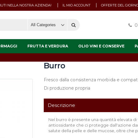
UTI NELLA NOSTRA AZIENDA!
IL MIO ACCOUNT
OFFERTE DEL GIORN
0
ORMAGGI
FRUTTA E VERDURA
OLIO VINI E CONSERVE
P
Burro
Fresco dalla consistenza morbida e compat
Di produzione propria
Descrizione
Nel burro è presente una quantità elevata di
antiossidante che ci protegge dall'azione dan
salute della pelle e delle mucose, oltre che p