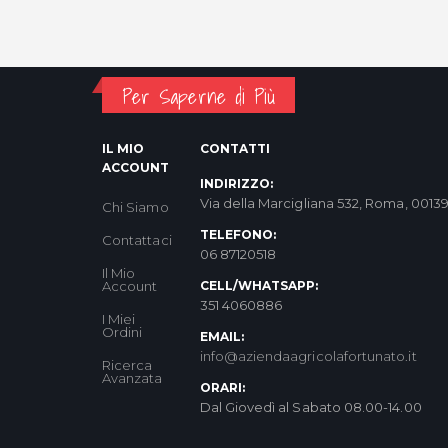
Per Saperne di Più
IL MIO
CONTATTI
ACCOUNT
INDIRIZZO:
Via della Marcigliana 532, Roma, 0013
Chi Siamo
TELEFONO:
Contattaci
06 87120518
Il Mio
Account
CELL/WHATSAPP:
351 4060886
I Miei
Ordini
EMAIL:
info@aziendaagricolafortunato.it
Ricerca
Avanzata
ORARI:
Dal Giovedì al Sabato 08.00-14.00