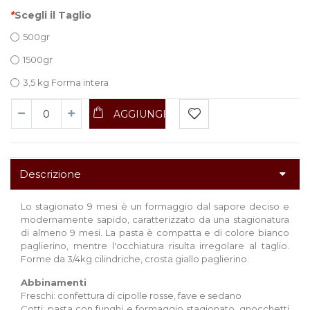
*
Scegli il Taglio
500gr
1500gr
3,5 kg Forma intera
AGGIUNGI
Descrizione
Lo stagionato 9 mesi è un formaggio dal sapore deciso e
modernamente sapido, caratterizzato da una stagionatura
di almeno 9 mesi. La pasta è compatta e di colore bianco
paglierino, mentre l'occhiatura risulta irregolare al taglio.
Forme da 3/4kg cilindriche, crosta giallo paglierino.
Abbinamenti
Freschi: confettura di cipolle rosse, fave e sedano
Cotti: pasta con funghi e formaggio stagionato, gnocchetti