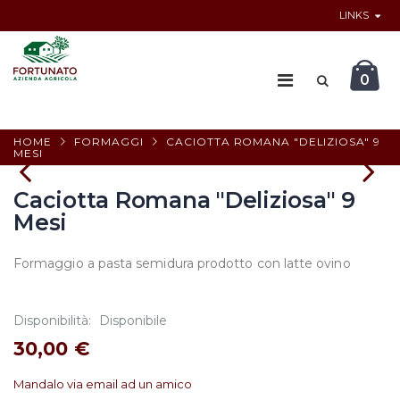
LINKS
0
HOME
FORMAGGI
CACIOTTA ROMANA "DELIZIOSA" 9
MESI
Caciotta Romana "Deliziosa" 9
Mesi
Formaggio a pasta semidura prodotto con latte ovino
Disponibilità:
Disponibile
30,00 €
Mandalo via email ad un amico