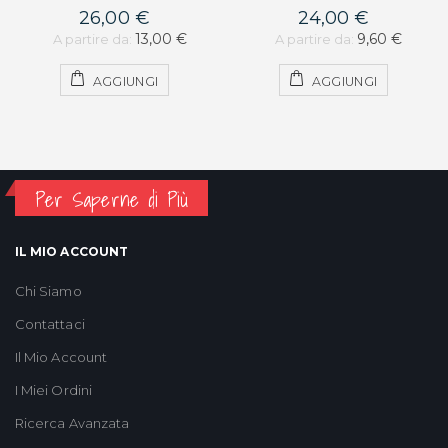
26,00 €
24,00 €
13,00 €
9,60 €
A partire da:
A partire da:
AGGIUNGI
AGGIUNGI
Per Saperne di Più
IL MIO ACCOUNT
Chi Siamo
Contattaci
Il Mio Account
I Miei Ordini
Ricerca Avanzata