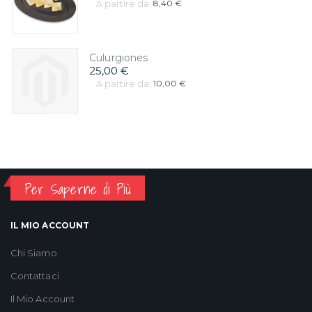
A partire da:
8,40 €
Culurgiones
25,00 €
A partire da:
10,00 €
Per Saperne di Più
IL MIO ACCOUNT
Chi Siamo
Contattaci
Il Mio Account