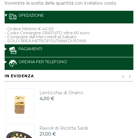
troverete la scelta della quantità con il relativo costo.
SPEDIZIONE
- Ordine Minimo € 40.00
- Costo Consegne GRATUITO oltre 60 euro
- Consegne dal Mercoledì al Sabato
- SOLO AREA METROPOLITANA DI ROMA
PAGAMENTI
ORDINA PER TELEFONO
IN EVIDENZA
Lenticchia di Onano
4,00 €
Ravioli di Ricotta Sardi
21,00 €