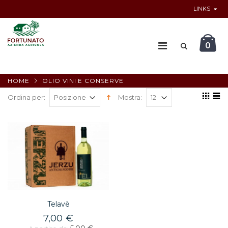
LINKS
0
HOME
OLIO VINI E CONSERVE
Ordina per:
Mostra:
Telavè
7,00 €