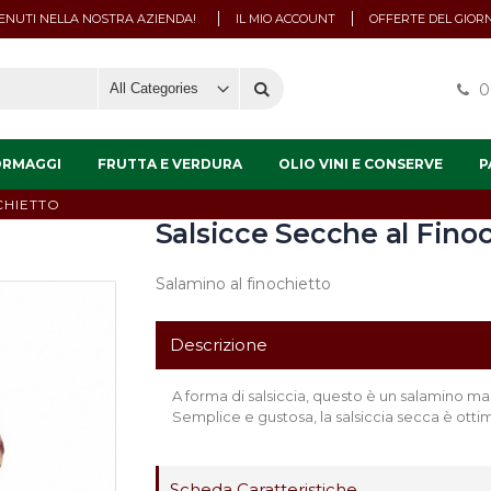
NUTI NELLA NOSTRA AZIENDA!
IL MIO ACCOUNT
OFFERTE DEL GIOR
0
ORMAGGI
FRUTTA E VERDURA
OLIO VINI E CONSERVE
P
CHIETTO
Salsicce Secche al Fino
Salamino al finochietto
Descrizione
A forma di salsiccia, questo è un salamino m
Semplice e gustosa, la salsiccia secca è ottim
Scheda Caratteristiche