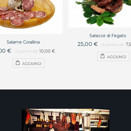
Salsicce di Fegato
Salame Corallina
25,00 €
7,
A partire da:
00 €
10,00 €
A partire da:
AGGIUNGI
AGGIUNGI
9