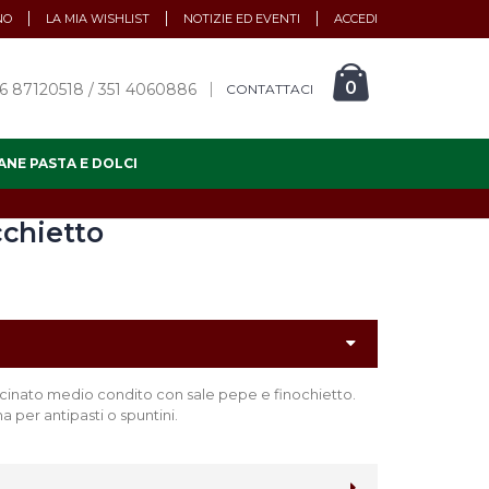
NO
LA MIA WISHLIST
NOTIZIE ED EVENTI
ACCEDI
0
6 87120518 / 351 4060886
CONTATTACI
ANE PASTA E DOLCI
cchietto
acinato medio condito con sale pepe e finochietto.
a per antipasti o spuntini.