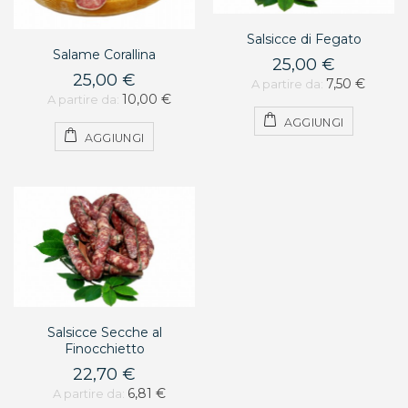
Salsicce di Fegato
Salame Corallina
25,00 €
25,00 €
7,50 €
A partire da:
10,00 €
A partire da:
AGGIUNGI
AGGIUNGI
Salsicce Secche al
Finocchietto
22,70 €
6,81 €
A partire da: