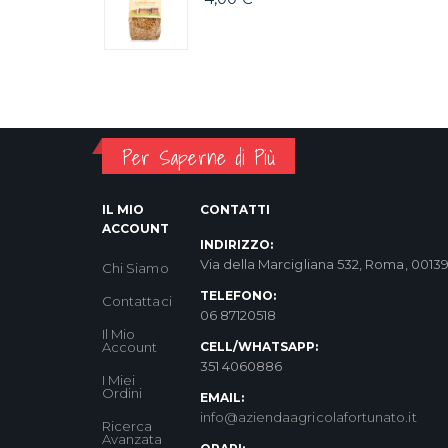
Per Saperne di Più
IL MIO
CONTATTI
ACCOUNT
INDIRIZZO:
Via della Marcigliana 532, Roma, 0013
Chi Siamo
TELEFONO:
Contattaci
06 87120518
Il Mio
Account
CELL/WHATSAPP:
351 4060886
I Miei
Ordini
EMAIL:
info@aziendaagricolafortunato.it
Ricerca
Avanzata