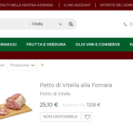
NUTI NELLA NOSTRA AZIENDA!
IL MIO ACCOUNT
OFFERTE DEL GIOR
0
ORMAGGI
FRUTTA E VERDURA
OLIO VINI E CONSERVE
P
er:
Petto di Vitella alla Fornara
Petto di Vitella
25,10 €
12,55 €
A partire da:
NON DISPONIBILE