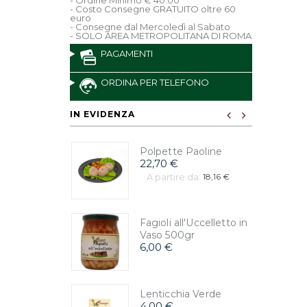
- Ordine Minimo € 40.00
- Costo Consegne GRATUITO oltre 60
euro
- Consegne dal Mercoledì al Sabato
- SOLO AREA METROPOLITANA DI ROMA
PAGAMENTI
ORDINA PER TELEFONO
IN EVIDENZA
Polpette Paoline
22,70 €
A partire da:
18,16 €
Fagioli all'Uccelletto in
Vaso 500gr
6,00 €
Lenticchia Verde
4,00 €