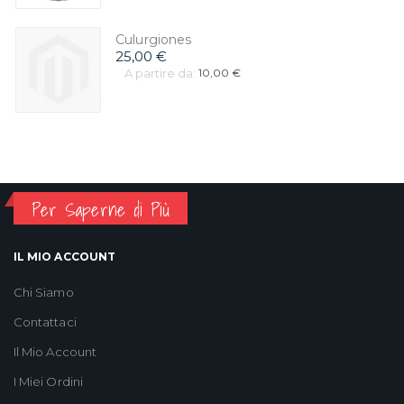
Culurgiones
25,00 €
A partire da:
10,00 €
Per Saperne di Più
IL MIO ACCOUNT
Chi Siamo
Contattaci
Il Mio Account
I Miei Ordini