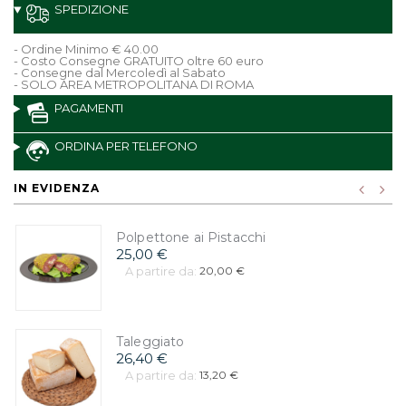
SPEDIZIONE
- Ordine Minimo € 40.00
- Costo Consegne GRATUITO oltre 60 euro
- Consegne dal Mercoledì al Sabato
- SOLO AREA METROPOLITANA DI ROMA
PAGAMENTI
ORDINA PER TELEFONO
IN EVIDENZA
Polpettone ai Pistacchi
25,00 €
A partire da:
20,00 €
Taleggiato
26,40 €
A partire da:
13,20 €