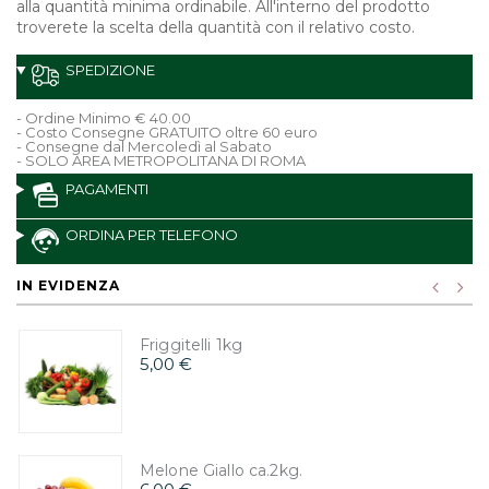
alla quantità minima ordinabile. All'interno del prodotto
troverete la scelta della quantità con il relativo costo.
SPEDIZIONE
- Ordine Minimo € 40.00
- Costo Consegne GRATUITO oltre 60 euro
- Consegne dal Mercoledì al Sabato
- SOLO AREA METROPOLITANA DI ROMA
PAGAMENTI
ORDINA PER TELEFONO
IN EVIDENZA
Friggitelli 1kg
5,00 €
Melone Giallo ca.2kg.