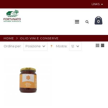
LINKS
0
HOME
OLIO VINI E CONSERVE
Ordina per:
Mostra: