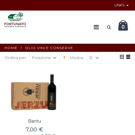
LINKS
0
HOME
OLIO VINI E CONSERVE
Ordina per:
Mostra:
Bantu
7,00 €