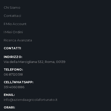
Chi Siamo
Contattaci
Il Mio Account
I Miei Ordini
Ricerca Avanzata
CONTATTI
INDIRIZZO:
Via della Marcigliana 532, Roma, 00139
TELEFONO:
06 87120518
CELL/WHATSAPP:
351 4060886
EMAIL:
info@aziendaagricolafortunato.it
ORARI: