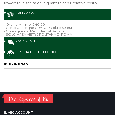
troverete la scelta della quantità con il relativo costo.
SPEDIZIONE
- Ordine Minimo € 40.00
- Costo Consegne GRATUITO oltre 60 euro
- Consegne dal Mercoledì al Sabato
- SOLO AREA METROPOLITANA DI ROMA
PAGAMENTI
ORDINA PER TELEFONO
IN EVIDENZA
Per Saperne di Più
IL MIO ACCOUNT