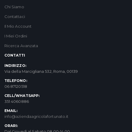
Chi Siamo
Contattaci
Il Mio Account
I Miei Ordini
Ricerca Avanzata
CONTATTI
INDIRIZZO:
Via della Marcigliana 532, Roma, 00139
TELEFONO:
06 87120518
CELL/WHATSAPP:
351 4060886
EMAIL:
info@aziendaagricolafortunato.it
ORARI:
Dal Giovedì al Sabato 08.00-14.00