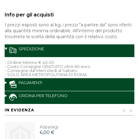
Info per gli acquisti
I prezzi esposti sono al kg, i prezzi "a partire da" sono riferiti
alla quantità minima ordinabile. All'interno del prodotto
troverete la scelta della quantità con il relativo costo.
SPEDIZIONE
- Ordine Minimo € 40.00
- Costo Consegne GRATUITO oltre 60 euro
- Consegne dal Mercoledì al Sabato
- SOLO AREA METROPOLITANA DI ROMA
PAGAMENTI
ORDINA PER TELEFONO
IN EVIDENZA
Asparagi
6,00 €