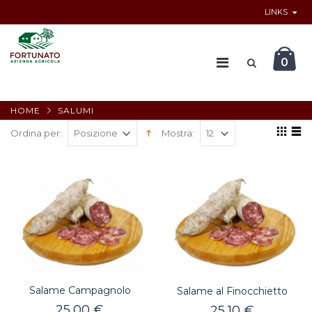
LINKS
0
HOME
SALUMI
Ordina per:
Mostra:
Salame Campagnolo
Salame al Finocchietto
25,00 €
25,10 €