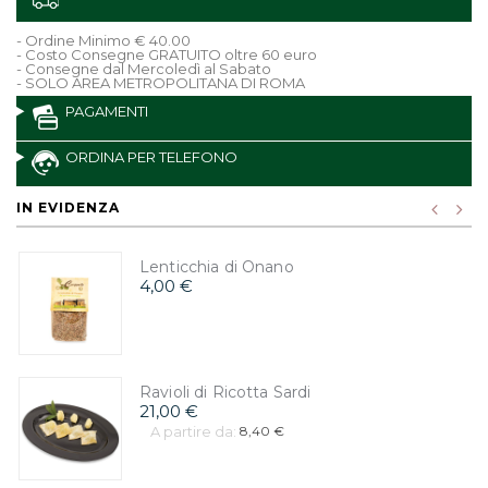
- Ordine Minimo € 40.00
- Costo Consegne GRATUITO oltre 60 euro
- Consegne dal Mercoledì al Sabato
- SOLO AREA METROPOLITANA DI ROMA
PAGAMENTI
ORDINA PER TELEFONO
IN EVIDENZA
Lenticchia di Onano
4,00 €
Ravioli di Ricotta Sardi
21,00 €
A partire da:
8,40 €