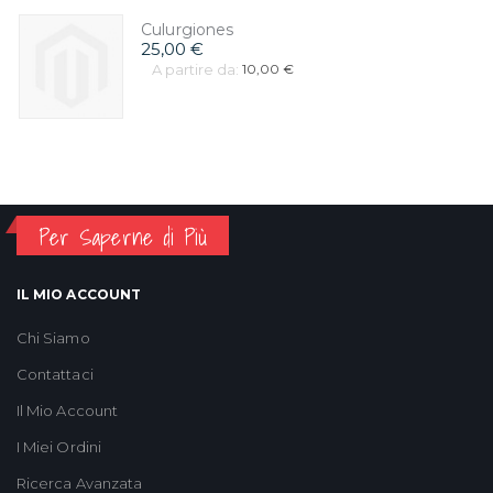
Culurgiones
25,00 €
A partire da:
10,00 €
Per Saperne di Più
IL MIO ACCOUNT
Chi Siamo
Contattaci
Il Mio Account
I Miei Ordini
Ricerca Avanzata