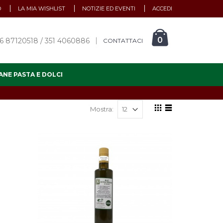
O
LA MIA WISHLIST
NOTIZIE ED EVENTI
ACCEDI
0
6 87120518 / 351 4060886
CONTATTACI
ANE PASTA E DOLCI
Mostra: