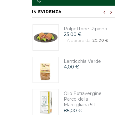
IN EVIDENZA
Polpettone Ripieno
25,00 €
A partire da:
20,00 €
Lenticchia Verde
4,00 €
Olio Extravergine
Parco della
Marcigliana 5lt
85,00 €