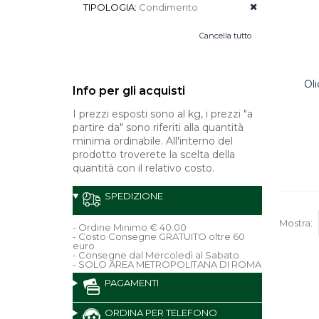
TIPOLOGIA:
Condimento
Cancella tutto
Oli
Info per gli acquisti
I prezzi esposti sono al kg, i prezzi "a
partire da" sono riferiti alla quantità
minima ordinabile. All'interno del
prodotto troverete la scelta della
quantità con il relativo costo.
SPEDIZIONE
Mostra:
- Ordine Minimo € 40.00
- Costo Consegne GRATUITO oltre 60
euro
- Consegne dal Mercoledì al Sabato
- SOLO AREA METROPOLITANA DI ROMA
PAGAMENTI
ORDINA PER TELEFONO