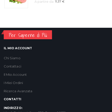
A partire da:
11,37 €
Per Saperne di Più
IL MIO ACCOUNT
Chi Siamo
Contattaci
Il Mio Account
I Miei Ordini
Ricerca Avanzata
CONTATTI
INDIRIZZO: