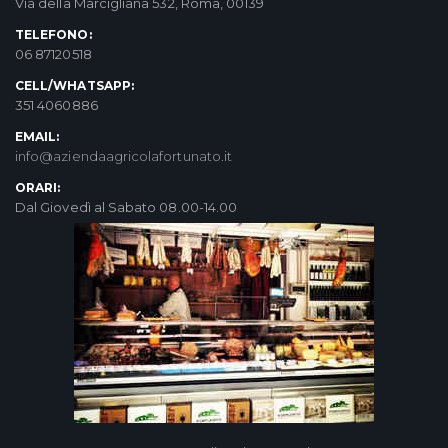
Via della Marcigliana 532, Roma, 00139
TELEFONO:
06 87120518
CELL/WHATSAPP:
351 4060886
EMAIL:
info@aziendaagricolafortunato.it
ORARI:
Dal Giovedì al Sabato 08.00-14.00