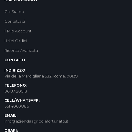
Chi Siamo
Contattaci
Il Mio Account
I Miei Ordini
Ricerca Avanzata
CONTATTI
INDIRIZZO:
Via della Marcigliana 532, Roma, 00139
TELEFONO:
06 87120518
CELL/WHATSAPP:
351 4060886
EMAIL:
info@aziendaagricolafortunato.it
ORARI: