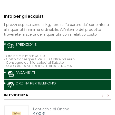
Info per gli acquisti
I prezzi esposti sono al kg, i prezzi "a partire da" sono riferiti
alla quantità minima ordinabile. All'interno del prodotto
troverete la scelta della quantità con il relativo costo.
SPEDIZIONE
- Ordine Minimo € 40.00
- Costo Consegne GRATUITO oltre 60 euro
- Consegne dal Mercoledì al Sabato
- SOLO AREA METROPOLITANA DI ROMA
PAGAMENTI
ORDINA PER TELEFONO
IN EVIDENZA
Lenticchia di Onano
4,00 €