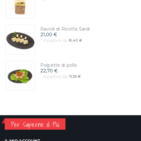
Ravioli di Ricotta Sardi
21,00 €
A partire da:
8,40 €
Polpette di pollo
22,70 €
A partire da:
11,35 €
Per Saperne di Più
IL MIO ACCOUNT