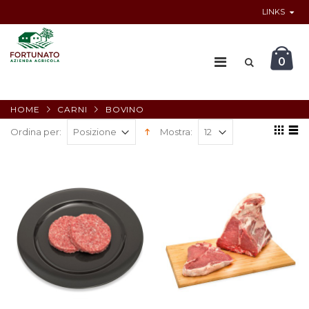
LINKS
0
HOME
CARNI
BOVINO
Ordina per:
Mostra: