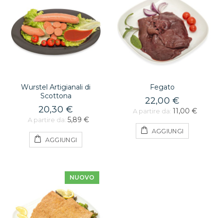
Wurstel Artigianali di
Fegato
Scottona
22,00 €
20,30 €
11,00 €
A partire da:
5,89 €
A partire da:
AGGIUNGI
AGGIUNGI
NUOVO