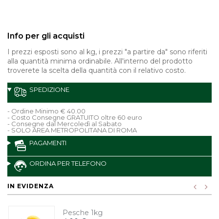
Info per gli acquisti
I prezzi esposti sono al kg, i prezzi "a partire da" sono riferiti
alla quantità minima ordinabile. All'interno del prodotto
troverete la scelta della quantità con il relativo costo.
SPEDIZIONE
- Ordine Minimo € 40.00
- Costo Consegne GRATUITO oltre 60 euro
- Consegne dal Mercoledì al Sabato
- SOLO AREA METROPOLITANA DI ROMA
PAGAMENTI
ORDINA PER TELEFONO
IN EVIDENZA
Pesche 1kg