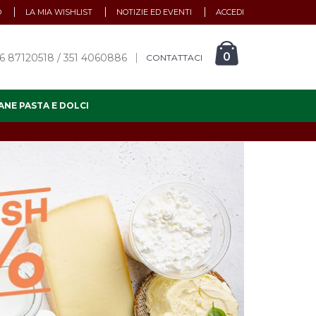
O
LA MIA WISHLIST
NOTIZIE ED EVENTI
ACCEDI
0
6 87120518 / 351 4060886
CONTATTACI
ANE PASTA E DOLCI