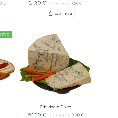
21,60 €
40 €
7,56 €
A partire da:
AGGIUNGI
UOVO
Erborinato Dolce
30,00 €
9,00 €
A partire da: