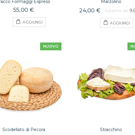
acco Formaggi Express
Marzolino
22,70 €
A partire da:
18,16 €
55,00 €
24,00 €
9,
A partire da:
AGGIUNGI
AGGIUNGI
Funghi Porcini Secchi
7,00 €
NUOVO
N
Zucchine alla
Parmigiana
18,90 €
A partire da:
9,45 €
Scodellato di Pecora
Stracchino