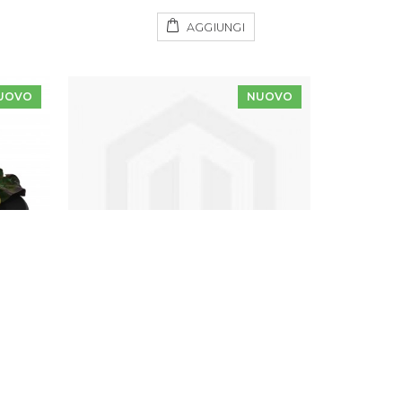
AGGIUNGI
UOVO
NUOVO
 Capra
Pacco Salumi e Formaggi Express
55,00 €
00 €