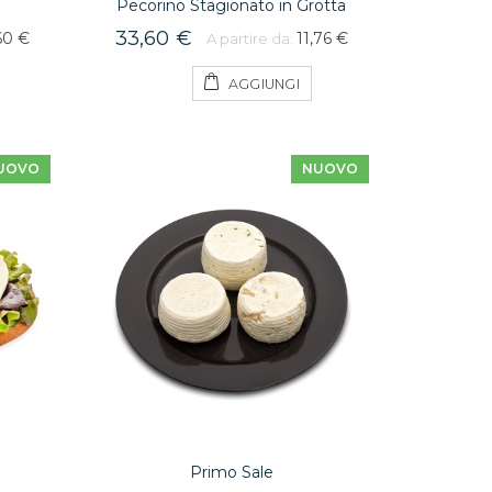
Pecorino Stagionato in Grotta
33,60 €
60 €
11,76 €
A partire da:
AGGIUNGI
UOVO
NUOVO
Primo Sale