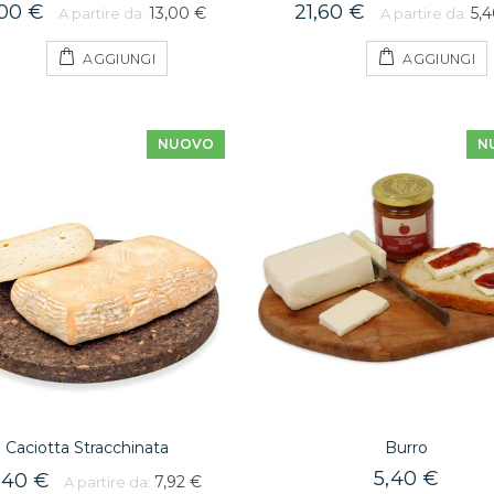
,00 €
21,60 €
13,00 €
5,
A partire da:
A partire da:
AGGIUNGI
AGGIUNGI
NUOVO
N
Caciotta Stracchinata
Burro
5,40 €
,40 €
7,92 €
A partire da: