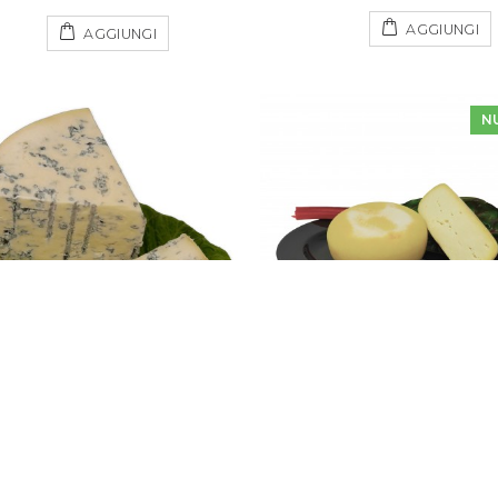
AGGIUNGI
AGGIUNGI
N
Erborinato Piccante
Caciotta Semistagionata di
,00 €
36,00 €
9,00 €
9,
A partire da:
A partire da: