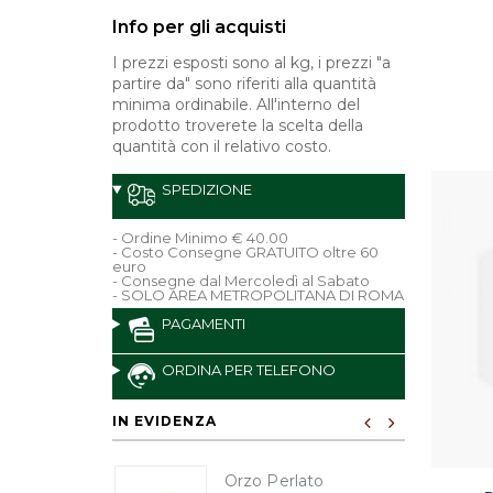
Info per gli acquisti
I prezzi esposti sono al kg, i prezzi "a
partire da" sono riferiti alla quantità
minima ordinabile. All'interno del
prodotto troverete la scelta della
quantità con il relativo costo.
SPEDIZIONE
- Ordine Minimo € 40.00
- Costo Consegne GRATUITO oltre 60
euro
- Consegne dal Mercoledì al Sabato
- SOLO AREA METROPOLITANA DI ROMA
PAGAMENTI
ORDINA PER TELEFONO
IN EVIDENZA
Orzo Perlato