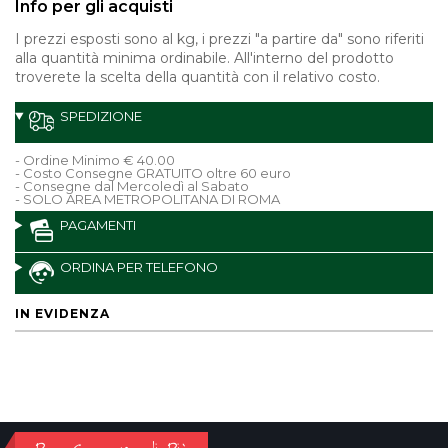
Info per gli acquisti
I prezzi esposti sono al kg, i prezzi "a partire da" sono riferiti
alla quantità minima ordinabile. All'interno del prodotto
troverete la scelta della quantità con il relativo costo.
SPEDIZIONE
- Ordine Minimo € 40.00
- Costo Consegne GRATUITO oltre 60 euro
- Consegne dal Mercoledì al Sabato
- SOLO AREA METROPOLITANA DI ROMA
PAGAMENTI
ORDINA PER TELEFONO
IN EVIDENZA