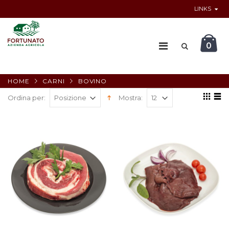
LINKS
0
HOME
CARNI
BOVINO
Ordina per:
Mostra: