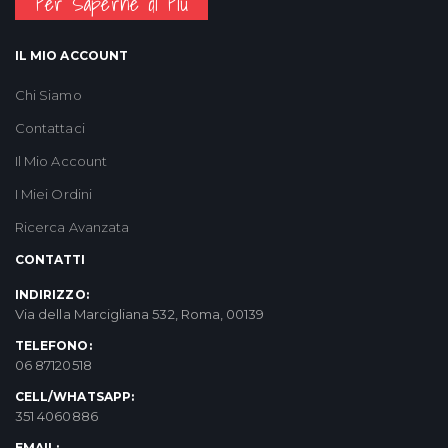
Per Saperne di Più
IL MIO ACCOUNT
Chi Siamo
Contattaci
Il Mio Account
I Miei Ordini
Ricerca Avanzata
CONTATTI
INDIRIZZO:
Via della Marcigliana 532, Roma, 00139
TELEFONO:
06 87120518
CELL/WHATSAPP:
351 4060886
EMAIL: