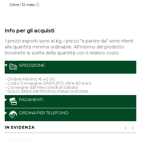
(1)
Oltre i 12 mesi
Info per gli acquisti
I prezzi esposti sono al kg, i prezzi "a partire da" sono riferiti
alla quantità minima ordinabile. All'interno del prodotto
troverete la scelta della quantità con il relativo costo.
SPEDIZIONE
- Ordine Minimo € 40.00
- Costo Consegne GRATUITO oltre 60 euro
- Consegne dal Mercoledì al Sabato
- SOLO AREA METROPOLITANA DI ROMA
PAGAMENTI
ORDINA PER TELEFONO
IN EVIDENZA