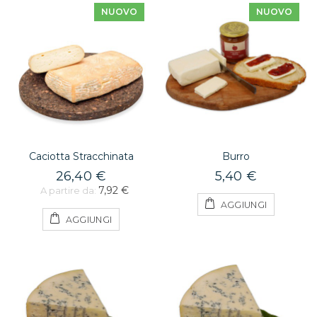
NUOVO
NUOVO
Caciotta Stracchinata
Burro
26,40 €
5,40 €
7,92 €
A partire da:
AGGIUNGI
AGGIUNGI