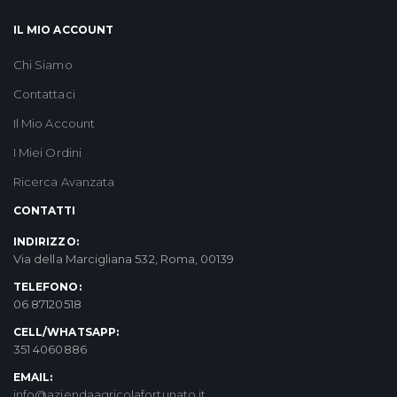
IL MIO ACCOUNT
Chi Siamo
Contattaci
Il Mio Account
I Miei Ordini
Ricerca Avanzata
CONTATTI
INDIRIZZO:
Via della Marcigliana 532, Roma, 00139
TELEFONO:
06 87120518
CELL/WHATSAPP:
351 4060886
EMAIL:
info@aziendaagricolafortunato.it